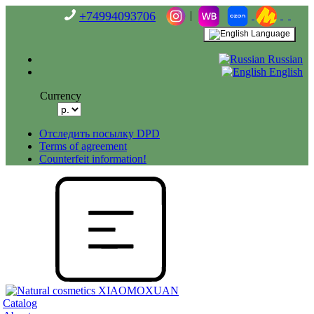
+74994093706
|
Language
Russian
English
Currency
Отследить посылку DPD
Terms of agreement
Counterfeit information!
Catalog