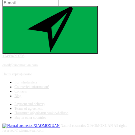
+74994093706
email@xiaomoxuan.com
Наши сертификаты
For wholesalers
Counterfeit information!
Contacts
Blog
Payment and delivery
Terms of agreement
Политика обработки cookie-файлов
Buy in other countries
Natural cosmetics XIAOMOXUAN
All rights
reserved © xiaomoxuan.com